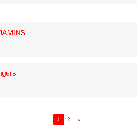
JAMINS
ngers
1
2
»