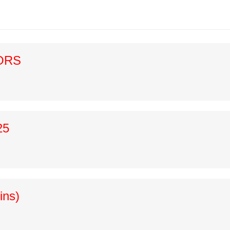
ORS
25
ins)