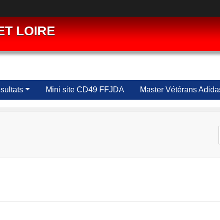
ET LOIRE
ultats
Mini site CD49 FFJDA
Master Vétérans Adida