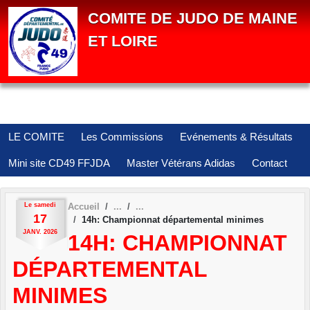
Panneau de gestion des cookies
COMITE DE JUDO DE MAINE
ET LOIRE
LE COMITE
Les Commissions
Evénements & Résultats
Mini site CD49 FFJDA
Master Vétérans Adidas
Contact
Le
samedi
Accueil
17
14h: Championnat départemental minimes
JANV.
2026
14H: CHAMPIONNAT
DÉPARTEMENTAL
MINIMES