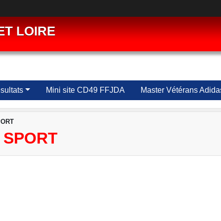
ET LOIRE
ultats
Mini site CD49 FFJDA
Master Vétérans Adida
PORT
E SPORT