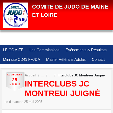
Panneau de gestion des cookies
COMITE DE JUDO DE MAINE
ET LOIRE
LE COMITE
Les Commissions
Evénements & Résultats
Mini site CD49 FFJDA
Master Vétérans Adidas
Contact
Le
dimanche
Accueil
Interclubs JC Montreui Juigné
25
INTERCLUBS JC
MAI
2025
MONTREUI JUIGNÉ
Le
dimanche
25
mai
2025