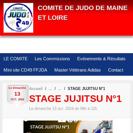
Panneau de gestion des cookies
COMITE DE JUDO DE MAINE
ET LOIRE
LE COMITE
Les Commissions
Evénements & Résultats
Mini site CD49 FFJDA
Master Vétérans Adidas
Contact
Le
dimanche
Accueil
STAGE JUJITSU N°1
13
STAGE JUJITSU N°1
OCT.
2024
Le
dimanche
13
oct.
2024
de 09h à 12h