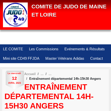
Panneau de gestion des cookies
COMITE DE JUDO DE MAINE
ET LOIRE
LE COMITE
Les Commissions
Evénements & Résultats
Mini site CD49 FFJDA
Master Vétérans Adidas
Contact
Le
mercredi
Accueil
12
Entraînement départemental 14h-15h30 Angers
AVRIL
2023
ENTRAÎNEMENT
DÉPARTEMENTAL 14H-
15H30 ANGERS