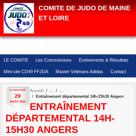
Panneau de gestion des cookies
COMITE DE JUDO DE MAINE
ET LOIRE
LE COMITE
Les Commissions
Evénements & Résultats
Mini site CD49 FFJDA
Master Vétérans Adidas
Contact
Le
mercredi
Accueil
29
Entraînement départemental 14h-15h30 Angers
MARS
2023
ENTRAÎNEMENT
DÉPARTEMENTAL 14H-
15H30 ANGERS