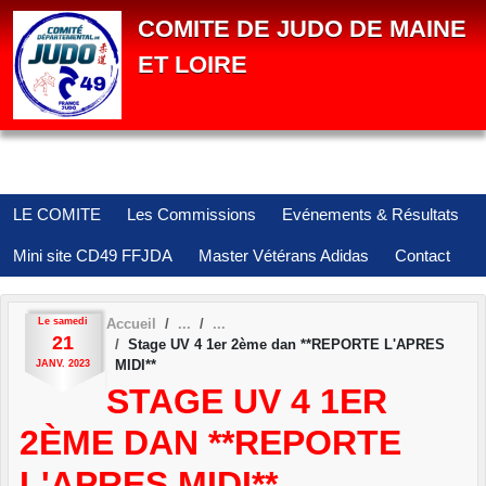
Panneau de gestion des cookies
COMITE DE JUDO DE MAINE
ET LOIRE
LE COMITE
Les Commissions
Evénements & Résultats
Mini site CD49 FFJDA
Master Vétérans Adidas
Contact
Le
samedi
Accueil
21
Stage UV 4 1er 2ème dan **REPORTE L'APRES
MIDI**
JANV.
2023
STAGE UV 4 1ER
2ÈME DAN **REPORTE
L'APRES MIDI**