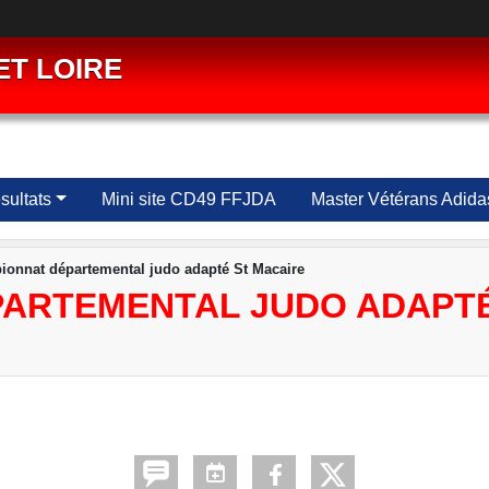
ET LOIRE
ultats
Mini site CD49 FFJDA
Master Vétérans Adida
onnat départemental judo adapté St Macaire
ARTEMENTAL JUDO ADAPTÉ