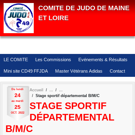
Panneau de gestion des cookies
COMITE DE JUDO DE MAINE
ET LOIRE
LE COMITE
Les Commissions
Evénements & Résultats
Mini site CD49 FFJDA
Master Vétérans Adidas
Contact
Du
lundi
Accueil
24
Stage sportif départemental B/M/C
au
mardi
STAGE SPORTIF
25
OCT.
2022
DÉPARTEMENTAL
B/M/C