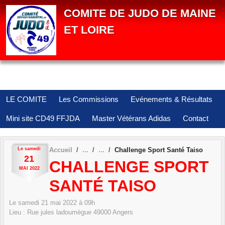
Panneau de gestion des cookies
COMITE DE JUDO DE MAINE
ET LOIRE
LE COMITE
Les Commissions
Evénements & Résultats
Mini site CD49 FFJDA
Master Vétérans Adidas
Contact
Le
samedi
Accueil
Challenge Sport Santé Taiso
21
CHALLENGE SPORT
MAI
2022
SANTÉ TAISO
Le
samedi
21
mai
2022
à 09h
Lieu :
Rue jules ladoumègue
49000
Angers