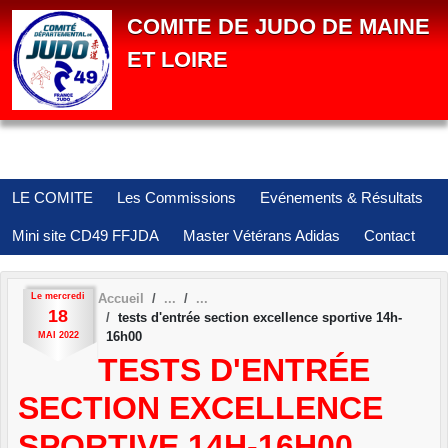
Panneau de gestion des cookies
COMITE DE JUDO DE MAINE
ET LOIRE
LE COMITE
Les Commissions
Evénements & Résultats
Mini site CD49 FFJDA
Master Vétérans Adidas
Contact
Le
mercredi
Accueil
18
tests d'entrée section excellence sportive 14h-
16h00
MAI
2022
TESTS D'ENTRÉE
SECTION EXCELLENCE
SPORTIVE 14H-16H00