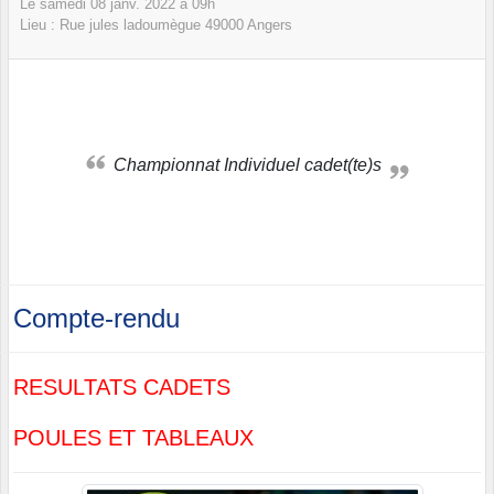
Le
samedi
08
janv.
2022
à 09h
Lieu :
Rue jules ladoumègue
49000
Angers
Championnat Individuel cadet(te)s
Compte-rendu
RESULTATS CADETS
POULES ET TABLEAUX