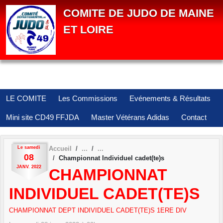
Panneau de gestion des cookies
COMITE DE JUDO DE MAINE
ET LOIRE
LE COMITE
Les Commissions
Evénements & Résultats
Mini site CD49 FFJDA
Master Vétérans Adidas
Contact
Le
samedi
Accueil
08
Championnat Individuel cadet(te)s
JANV.
2022
CHAMPIONNAT
INDIVIDUEL CADET(TE)S
CHAMPIONNAT DEPT INDIVIDUEL CADET(TE)S 1ERE DIV