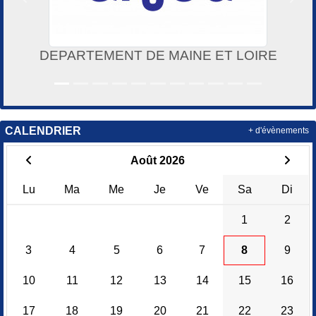
Précedent
Suiv
DEPARTEMENT DE MAINE ET LOIRE
CALENDRIER
+ d'évènements
Août 2026
Lu
Ma
Me
Je
Ve
Sa
Di
1
2
3
4
5
6
7
8
9
10
11
12
13
14
15
16
17
18
19
20
21
22
23