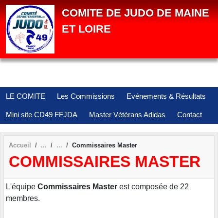
Panneau de gestion des cookies
COMITE DE JUDO DE MAINE
ET LOIRE
LE COMITE
Les Commissions
Evénements & Résultats
Mini site CD49 FFJDA
Master Vétérans Adidas
Contact
Accueil
Commissaires Master
COMMISSAIRES MASTER
L'équipe
Commissaires Master
est composée de 22
membres.