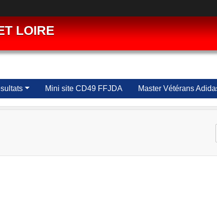
ET LOIRE
ultats
Mini site CD49 FFJDA
Master Vétérans Adida