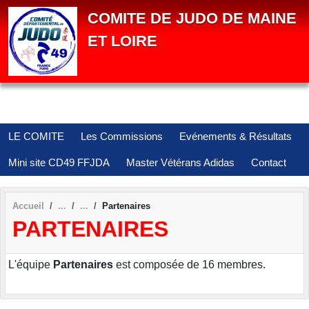
Panneau de gestion des cookies
COMITE DE JUDO DE MAINE
ET LOIRE
LE COMITE
Les Commissions
Evénements & Résultats
Mini site CD49 FFJDA
Master Vétérans Adidas
Contact
Accueil
Partenaires
PARTENAIRES
L'équipe
Partenaires
est composée de 16 membres.