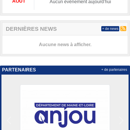
AOÛT
Aucun évènement aujourd'hui
DERNIÈRES NEWS
+ de news
Aucune news à afficher.
PARTENAIRES
+ de partenaires
Précedent
Suiv